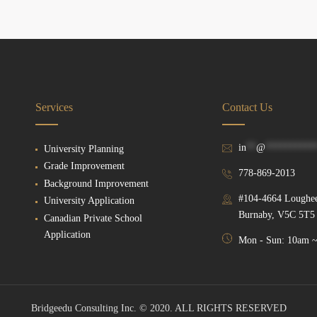
Services
Contact Us
in
**
@
**********
University Planning
Grade Improvement
778-869-2013
Background Improvement
#104-4664 Loughe
University Application
Burnaby, V5C 5T5
Canadian Private School
Application
Mon - Sun: 10am 
Bridgeedu Consulting Inc. © 2020. ALL RIGHTS RESERVED