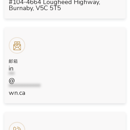
#104-4664 Lougheed Highway,
Burnaby, V5C 5T5
邮箱
in
**
@
***********
wn.ca