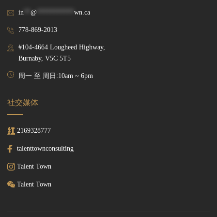
in
**
@
***********
wn.ca
778-869-2013
#104-4664 Lougheed Highway,
Burnaby, V5C 5T5
周一 至 周日:10am ~ 6pm
社交媒体
2169328777
talenttownconsulting
Talent Town
Talent Town