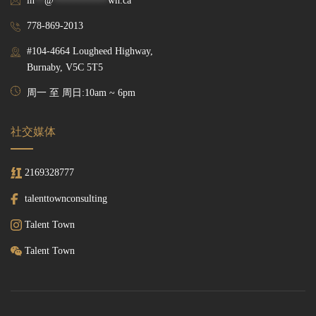
in
**
@
***********
wn.ca
778-869-2013
#104-4664 Lougheed Highway,
Burnaby, V5C 5T5
周一 至 周日:10am ~ 6pm
社交媒体
2169328777
talenttownconsulting
Talent Town
Talent Town